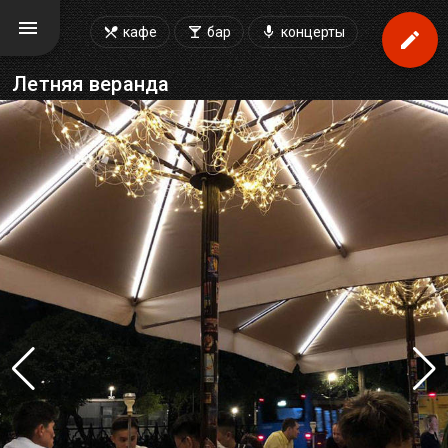
кафе
бар
концерты
Летняя веранда